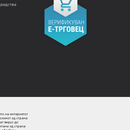
средства
ето на интернетот
исникот од страна
ат вирус до
итани од страна