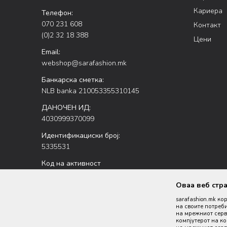
Кариера
Телефон:
070 231 608
Контакт
(0)2 32 18 388
Цени
Email:
webshop@sarafashion.mk
Банкарска сметка:
NLB banka 210053355310145
ДАНОЧЕН ИД:
4030999370099
Идентификациски број:
5335531
Код на активност
47.51
Оваа веб стр
sarafashion.mk ко
на своите потреби
на мрежниот серве
компјутерот на к