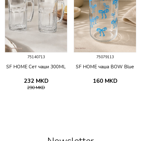
75140713
75079113
SF HOME Сет чаши 300ML
SF HOME чаша BOW Blue
232
MKD
160
MKD
290
MKD