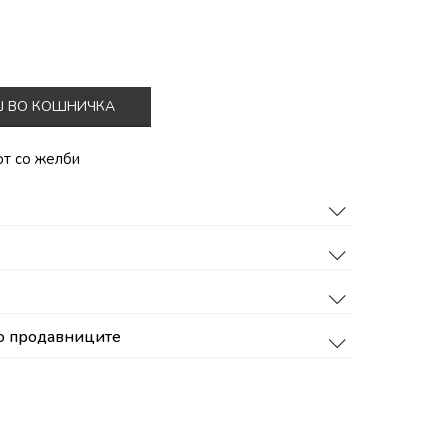
Ј ВО КОШНИЧКА
от со желби
о продавниците