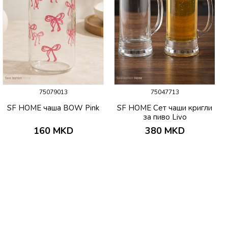
75079013
75047713
SF HOME чаша BOW Pink
SF HOME Сет чаши кригли
за пиво Livo
160
MKD
380
MKD