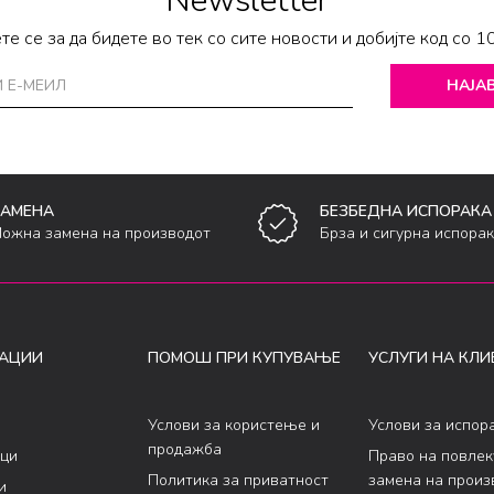
Newsletter
те се за да бидете во тек со сите новости и добијте код со 1
НАЈАВ
ЗАМЕНА
БЕЗБЕДНА ИСПОРАКА
ожна замена на производот
Брза и сигурна испора
АЦИИ
ПОМОШ ПРИ КУПУВАЊЕ
УСЛУГИ НА КЛИ
Услови за користење и
Услови за испор
продажба
ци
Право на повле
Политика за приватност
замена на произ
и