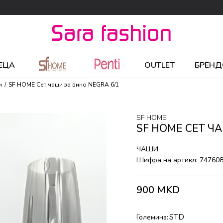
ЕЦА
OUTLET
БРЕНД
и
SF HOME Сет чаши за вино NEGRA 6/1
SF HOME
SF HOME СЕТ Ч
ЧАШИ
Шифра на артикл:
74760
900
MKD
STD
Големина: