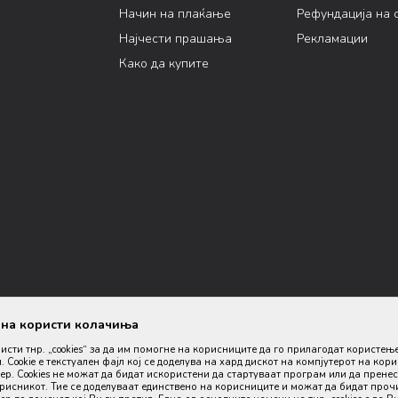
Начин на плаќање
Рефундација на 
Најчести прашања
Рекламации
Како да купите
ана користи колачиња
ристи тнр. „cookies“ за да им помогне на корисниците да го прилагодат користењ
. Cookie е текстуален фајл кој се доделува на хард дискот на компјутерот на кор
р. Cookies не можат да бидат искористени да стартуваат програм или да пренес
орисникот. Тие се доделуваат единствено на корисниците и можат да бидат проч