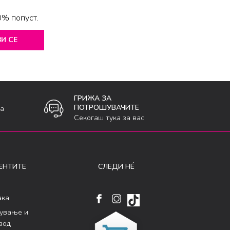
0% попуст.
И СЕ
ГРИЖА ЗА
ПОТРОШУВАЧИТЕ
ка
Секогаш тука за вас
ЕНТИТЕ
СЛЕДИ НÉ
ака
кување и
вод