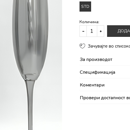
STD
Количина:
ДОДА
Зачувајте во список
За производот
Спецификација
Коментари
Провери достапност в