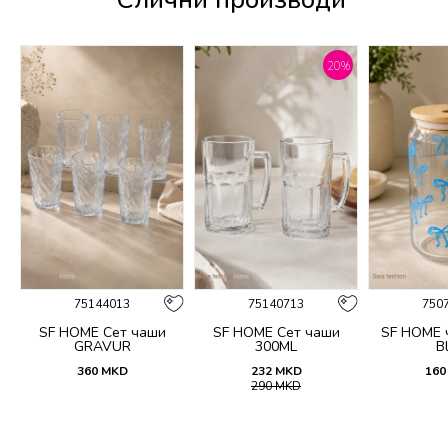
20
%
75144013
75140713
750
n
SF HOME Сет чаши
SF HOME Сет чаши
SF HOME
GRAVUR
300ML
B
360
MKD
232
MKD
160
290
MKD