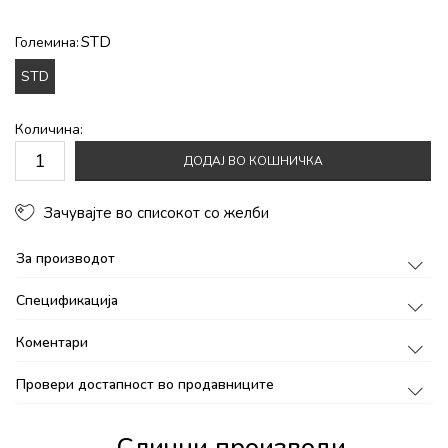
STD
Големина:
STD
Количина:
ДОДАЈ ВО КОШНИЧКА
Зачувајте во списокот со желби
За производот
Спецификација
Коментари
Провери достапност во продавниците
Слични производи