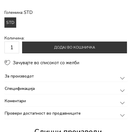
STD
Големина:
STD
Количина:
ДОДАЈ ВО КОШНИЧКА
Зачувајте во списокот со желби
За производот
Спецификација
Коментари
Провери достапност во продавниците
Слични производи