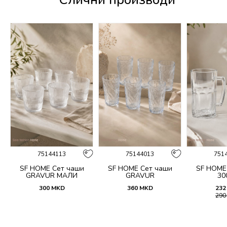
75144113
75144013
751
n
SF HOME Сет чаши
SF HOME Сет чаши
SF HOME
GRAVUR МАЛИ
GRAVUR
30
300
MKD
360
MKD
232
29