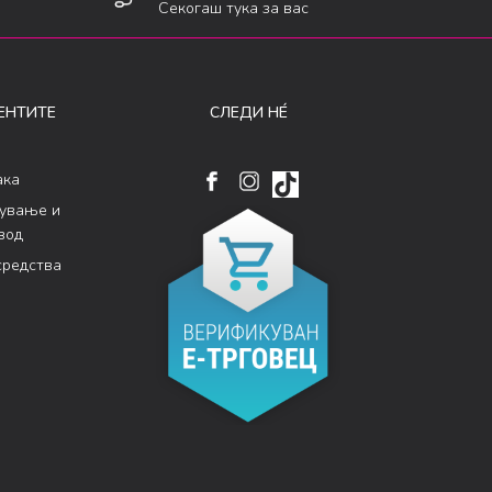
Секогаш тука за вас
ЕНТИТЕ
СЛЕДИ НÉ
ака
кување и
вод
средства