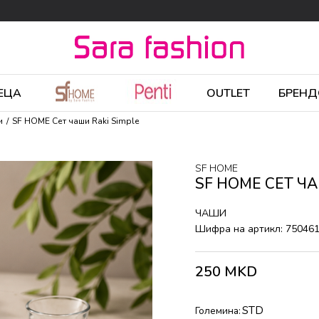
ЕЦА
OUTLET
БРЕНД
и
SF HOME Сет чаши Raki Simple
SF HOME
SF HOME СЕТ ЧА
ЧАШИ
Шифра на артикл:
75046
250
MKD
STD
Големина: