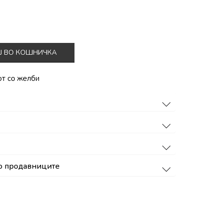
Ј ВО КОШНИЧКА
от со желби
о продавниците