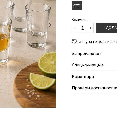
STD
Количина:
ДОДА
Зачувајте во список
За производот
Спецификација
Коментари
Провери достапност в