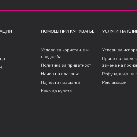
АЦИИ
ПОМОШ ПРИ КУПУВАЊЕ
УСЛУГИ НА КЛИ
Услови за користење и
Услови за испор
продажба
ци
Право на повле
Политика за приватност
замена на произ
и
Начин на плаќање
Рефундација на 
Најчести прашања
Рекламации
Како да купите