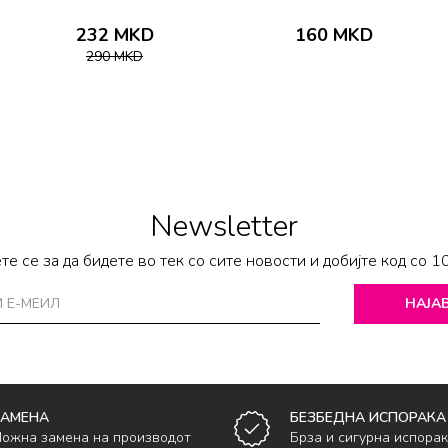
232
MKD
160
MKD
290
MKD
Newsletter
те се за да бидете во тек со сите новости и добијте код со 1
НАЈАВ
ЗАМЕНА
БЕЗБЕДНА ИСПОРАКА
ожна замена на производот
Брза и сигурна испора