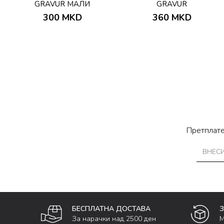
GRAVUR МАЛИ
GRAVUR
300
MKD
360
MKD
Претплате
БЕСПЛАТНА ДОСТАВА
За нарачки над 2500 ден
М