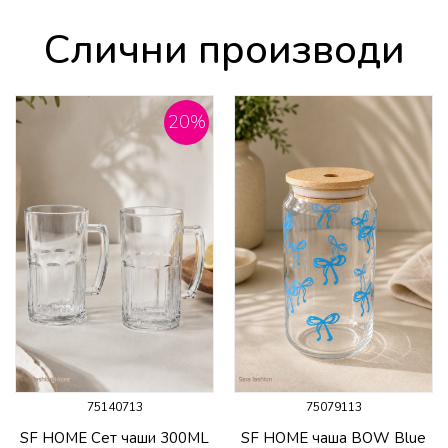
Слични производи
20
%
75140713
75079113
SF HOME Сет чаши 300ML
SF HOME чаша BOW Blue