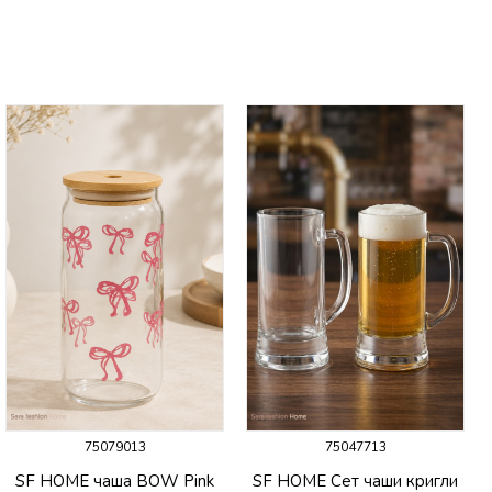
75079013
75047713
SF HOME чаша BOW Pink
SF HOME Сет чаши кригли