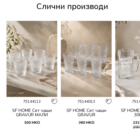
Слични производи
75144113
75144013
751
n
SF HOME Сет чаши
SF HOME Сет чаши
SF HOME
GRAVUR МАЛИ
GRAVUR
30
300
MKD
360
MKD
232
29