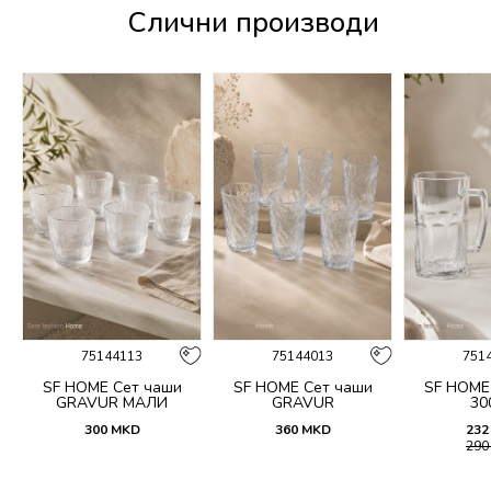
Слични производи
75144113
75144013
751
SF HOME Сет чаши
SF HOME Сет чаши
SF HOME
GRAVUR МАЛИ
GRAVUR
30
300
MKD
360
MKD
232
29