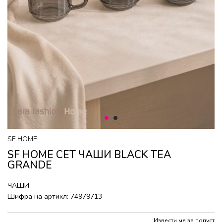
1
2
SF HOME
SF HOME СЕТ ЧАШИ BLACK TEA
GRANDE
ЧАШИ
Шифра на артикл:
74979713
Извести ме за попуст