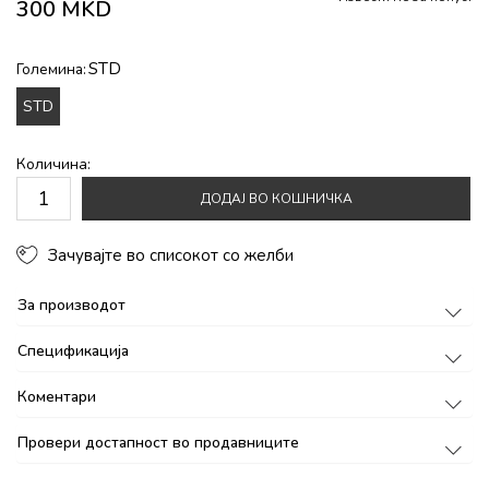
300
MKD
STD
Големина:
STD
Количина:
ДОДАЈ ВО КОШНИЧКА
Зачувајте во списокот со желби
За производот
Спецификација
Коментари
Провери достапност во продавниците