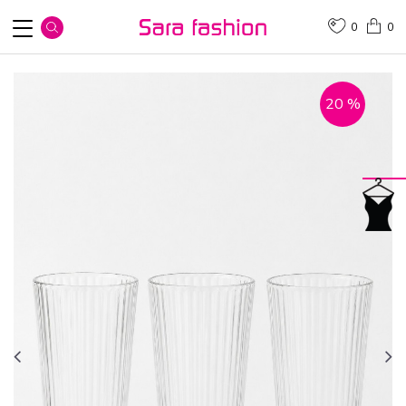
0
0
20
%