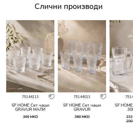
Слични производи
75144113
75144013
751
SF HOME Сет чаши
SF HOME Сет чаши
SF HOME
GRAVUR МАЛИ
GRAVUR
30
300
MKD
360
MKD
232
29