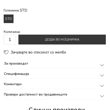
STD
Големина:
STD
Количина:
ДОДАЈ ВО КОШНИЧКА
Зачувајте во списокот со желби
За производот
Спецификација
Коментари
Провери достапност во продавниците
Слични производи