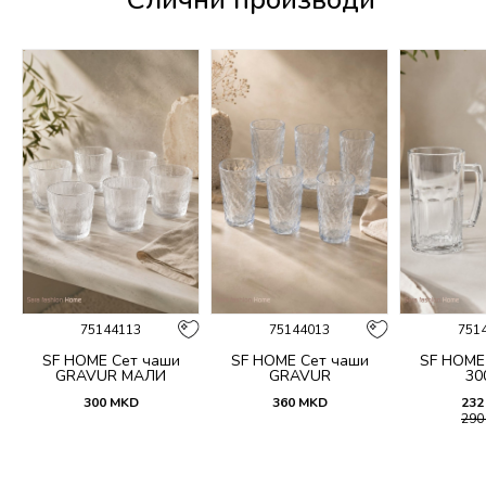
75144113
75144013
751
n
SF HOME Сет чаши
SF HOME Сет чаши
SF HOME
GRAVUR МАЛИ
GRAVUR
30
300
MKD
360
MKD
232
29