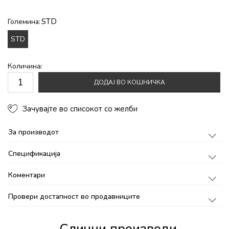
STD
Големина:
STD
Количина:
ДОДАЈ ВО КОШНИЧКА
Зачувајте во списокот со желби
За производот
Спецификација
Коментари
Провери достапност во продавниците
Слични производи