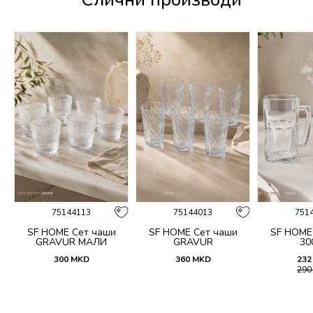
75144113
75144013
751
n
SF HOME Сет чаши
SF HOME Сет чаши
SF HOME
GRAVUR МАЛИ
GRAVUR
30
300
MKD
360
MKD
232
29