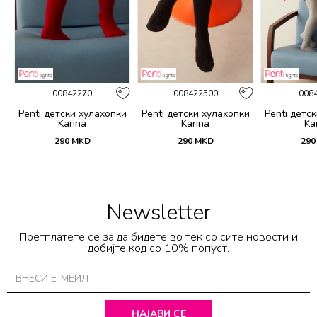
00842270
008422500
008
и
Penti детски хулахопки
Penti детски хулахопки
Penti детс
Karina
Karina
Ka
290
MKD
290
MKD
290
Newsletter
Претплатете се за да бидете во тек со сите новости и
добијте код со 10% попуст.
НАЈАВИ СЕ