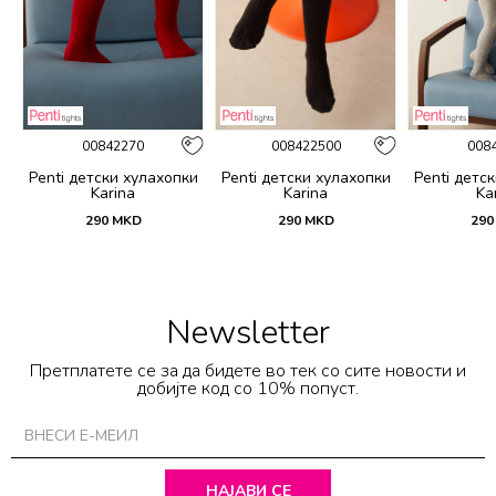
00842270
008422500
008
и
Penti детски хулахопки
Penti детски хулахопки
Penti детс
Karina
Karina
Ka
290
MKD
290
MKD
290
Newsletter
Претплатете се за да бидете во тек со сите новости и
добијте код со 10% попуст.
НАЈАВИ СЕ