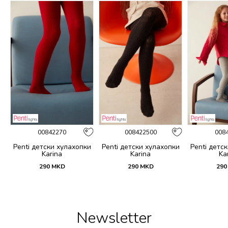
00842270
008422500
008
и
Penti детски хулахопки
Penti детски хулахопки
Penti детс
Karina
Karina
Ka
290
MKD
290
MKD
290
Newsletter