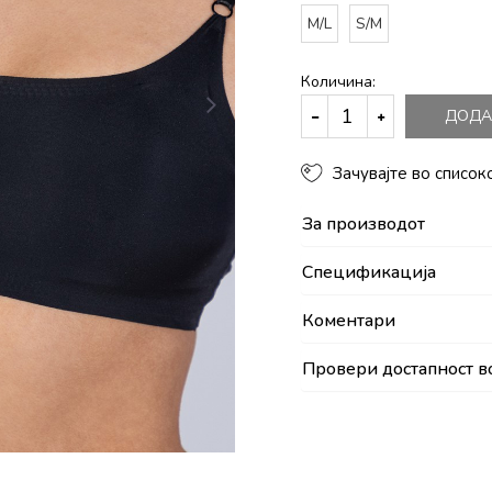
M/L
S/M
Количина:
ДОДА
Зачувајте во список
За производот
Спецификација
Коментари
Провери достапност в