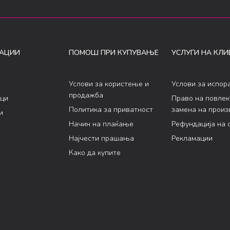
АЦИИ
ПОМОШ ПРИ КУПУВАЊЕ
УСЛУГИ НА КЛИ
Услови за користење и
Услови за испор
продажба
ци
Право на повле
Политика за приватност
замена на произ
и
Начин на плаќање
Рефундација на 
Најчести прашања
Рекламации
Како да купите