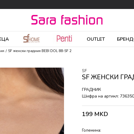
ЕЦА
OUTLET
БРЕНД
ник
SF женски градник BEBI DOL 88-SF 2
SF
SF ЖЕНСКИ ГРАД
ГРАДНИК
Шифра на артикл:
73635
199
MKD
Големина: