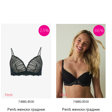
23
%
46
%
748814500
748810500
Penti женски градник
Penti женски градник