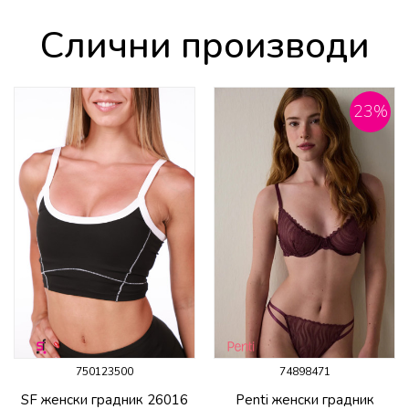
Слични производи
23
%
750123500
74898471
SF женски градник 26016
Penti женски градник