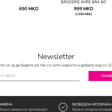
BRODERIE WIRE BRA BO
690
MKD
999
MKD
1.290
MKD
Newsletter
те се за да бидете во тек со сите новости и добијте код со 1
НАЈАВ
ЗАМЕНА
БЕЗБЕДНА ИСПОРАКА
ожна замена на производот
Брза и сигурна испора