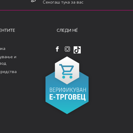
Секогаш тука за вас
ЕНТИТЕ
СЛЕДИ НÉ
ака
кување и
вод
средства