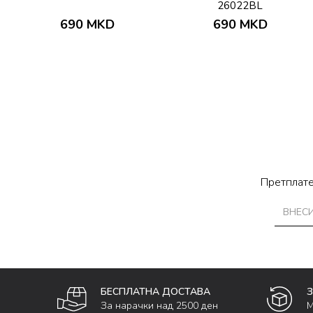
26022BL
690
MKD
690
MKD
Претплате
БЕСПЛАТНА ДОСТАВА
За нарачки над 2500 ден
М