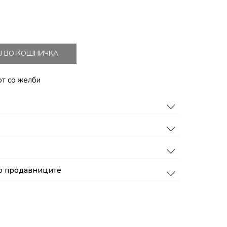
Ј ВО КОШНИЧКА
от со желби
о продавниците