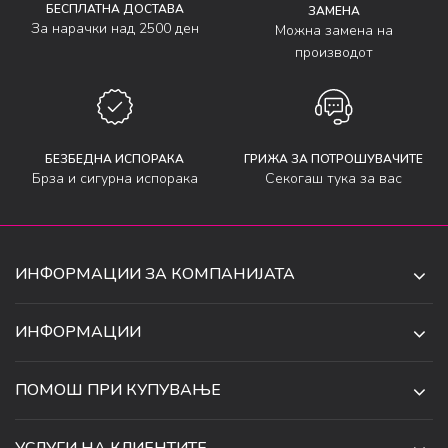
БЕСПЛАТНА ДОСТАВА
ЗАМЕНА
За нарачки над 2500 ден
Можна замена на
производот
БЕЗБЕДНА ИСПОРАКА
ГРИЖА ЗА ПОТРОШУВАЧИТЕ
Брза и сигурна испорака
Секогаш тука за вас
ИНФОРМАЦИИ ЗА КОМПАНИЈАТА
ДЕ-ТА ДЕЈАН ДООЕЛ
ИНФОРМАЦИИ
ЗА НАС
УЛ. 34, БР. 32, ИЛИНДЕН,
ПОМОШ ПРИ КУПУВАЊЕ
СКОПЈЕ, МАКЕДОНИЈА
ПРОДАВНИЦИ
УСЛОВИ ЗА КОРИСТЕЊЕ И ПРОДАЖБА
ТЕЛЕФОН:
СОРАБОТКИ
УСЛУГИ НА КЛИЕНТИТЕ