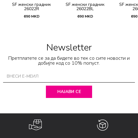
SF женски градник
SF женски градник
SF женск
26022R
26022BL
26
690
MKD
690
MKD
690
Newsletter
Претплатете се за да бидете во тек со сите новости и
добијте код со 10% попуст.
НАЈАВИ СЕ