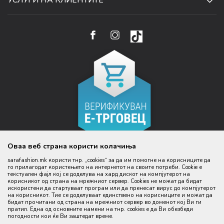
070 231 608
ПОЛИТИКА ЗА ПРИВАТНОСТ
КАРИЕРА
(0)2 32 18 388
УСЛОВИ ЗА ИСПОРАКА
НАЧИН НА ПЛАЌАЊЕ
КОНТАКТ
EMAIL:
ПРАВО НА ПОВЛЕКУВАЊЕ И ЗАМЕНА НА ПРОИЗВОД
НАЈЧЕСТИ ПРАШАЊА
ЦЕНИ
WEBSHOP@SARAFASHION.MK
РЕФУНДАЦИЈА НА СРЕДСТВА
КАКО ДА КУПИТЕ
БАНКАРСКА СМЕТКА:
РЕКЛАМАЦИИ
NLB BANKA 210053355310145
ДАНОЧЕН ИД:
4030999370099
ИДЕНТИФИКАЦИСКИ БРОЈ:
5335531
Оваа веб страна користи колачиња
КОД НА АКТИВНОСТ
sarafashion.mk користи тнр. „cookies“ за да им помогне на корисниците да
47.51
го прилагодат користењето на интернетот на своите потреби. Cookie е
текстуален фајл кој се доделува на хард дискот на компјутерот на
корисникот од страна на мрежниот сервер. Cookies не можат да бидат
Настојуваме да бидеме што попрецизни во описот на производите,
искористени да стартуваат програм или да пренесат вирус до компјутерот
прикажување на слики и цени, но не можеме да гарантираме дека сите
на корисникот. Тие се доделуваат единствено на корисниците и можат да
информации се комплетни и без грешка. Сите производи се дел од
бидат прочитани од страна на мрежниот сервер во доменот кој Ви ги
нашата понуда, но не се подразбира дека мора да се достапни во
секој момент.
пратил. Една од основните намени на тнр. сookies е да Ви обезбеди
погодности кои ќе Ви заштедат време.