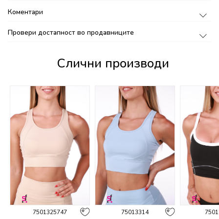
Коментари
Провери достапност во продавниците
Слични производи
7501325747
75013314
7501