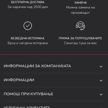
БЕСПЛАТНА ДОСТАВА
ЗАМЕНА
За нарачки над 2500 ден
Можна замена на
производот
БЕЗБЕДНА ИСПОРАКА
ГРИЖА ЗА ПОТРОШУВАЧИТЕ
Брза и сигурна испорака
Секогаш тука за вас
ИНФОРМАЦИИ ЗА КОМПАНИЈАТА
ДЕ-ТА ДЕЈАН ДООЕЛ
ИНФОРМАЦИИ
ЗА НАС
УЛ. 34, БР. 32, ИЛИНДЕН,
ПОМОШ ПРИ КУПУВАЊЕ
СКОПЈЕ, МАКЕДОНИЈА
ПРОДАВНИЦИ
УСЛОВИ ЗА КОРИСТЕЊЕ И ПРОДАЖБА
ТЕЛЕФОН:
СОРАБОТКИ
УСЛУГИ НА КЛИЕНТИТЕ