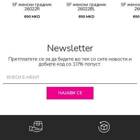
SF женски градник
SF женски градник
SF женск
26022R
26022BL
26
690
MKD
690
MKD
690
Newsletter
Претплатете се за да бидете во тек со сите новости и
добијте код со 10% попуст.
НАЈАВИ СЕ