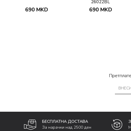
26022BL
690
MKD
690
MKD
Претплате
БЕСПЛАТНА ДОСТАВА
За нарачки над 2500 ден
М