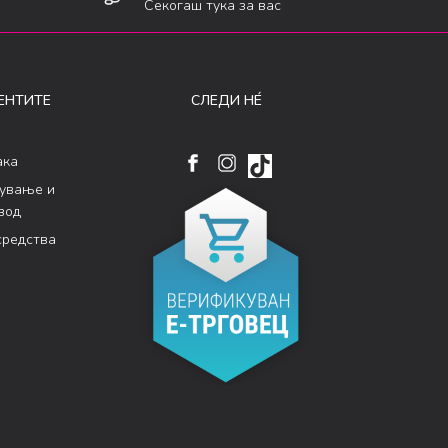
Секогаш тука за вас
ЕНТИТЕ
СЛЕДИ НÉ
ака
кување и
вод
средства