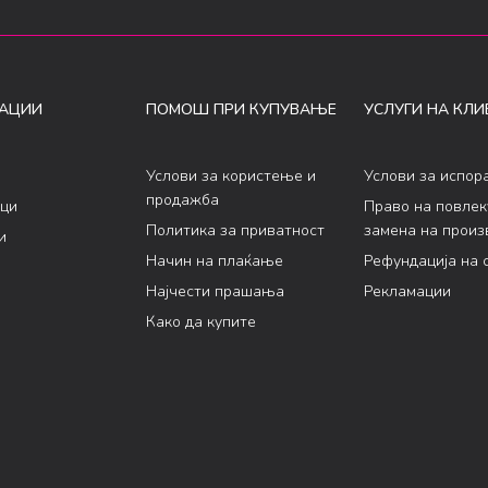
АЦИИ
ПОМОШ ПРИ КУПУВАЊЕ
УСЛУГИ НА КЛИ
Услови за користење и
Услови за испор
продажба
ци
Право на повле
Политика за приватност
замена на произ
и
Начин на плаќање
Рефундација на 
Најчести прашања
Рекламации
Како да купите