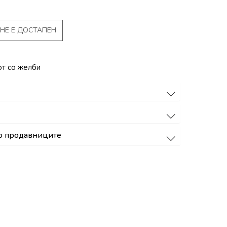
НЕ Е ДОСТАПЕН
от со желби
о продавниците