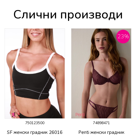
Слични производи
23
%
750123500
74898471
SF женски градник 26016
Penti женски градник