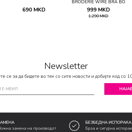
BRODERIE WIRE BRA BO
690
MKD
999
MKD
1.290
MKD
Newsletter
те се за да бидете во тек со сите новости и добијте код со 1
НАЈАВ
ЗАМЕНА
БЕЗБЕДНА ИСПОРАКА
ожна замена на производот
Брза и сигурна испора