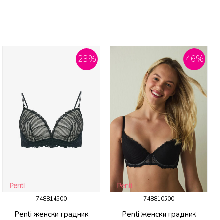
23
%
46
%
748814500
748810500
Penti женски градник
Penti женски градник