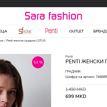
ЕЦА
OUTLET
БРЕНД
ник
Penti женски градник LOTUS
Penti
PENTI ЖЕНСКИ 
53
%
ГРАДНИК
Шифра на артикл:
74668
1.490
MKD
699
MKD