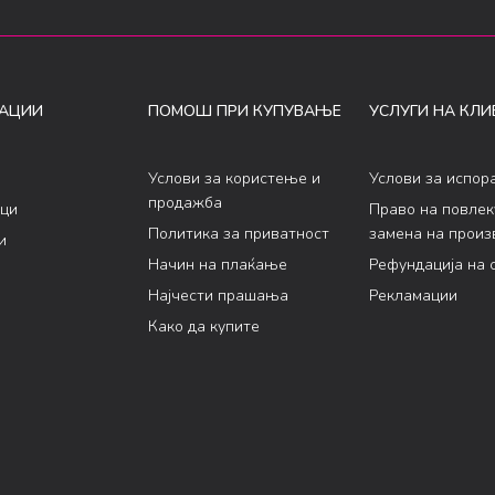
АЦИИ
ПОМОШ ПРИ КУПУВАЊЕ
УСЛУГИ НА КЛИ
Услови за користење и
Услови за испор
продажба
ци
Право на повле
Политика за приватност
замена на произ
и
Начин на плаќање
Рефундација на 
Најчести прашања
Рекламации
Како да купите