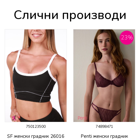
Слични производи
23
%
750123500
74898471
SF женски градник 26016
Penti женски градник