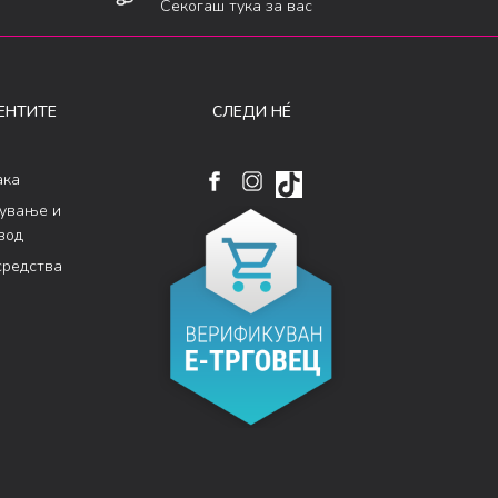
Секогаш тука за вас
ЕНТИТЕ
СЛЕДИ НÉ
ака
кување и
вод
средства