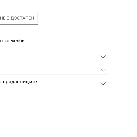
НЕ Е ДОСТАПЕН
от со желби
о продавниците