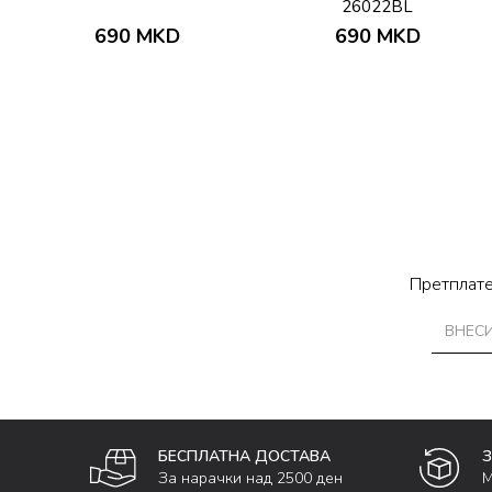
26022BL
690
MKD
690
MKD
Претплате
БЕСПЛАТНА ДОСТАВА
За нарачки над 2500 ден
М