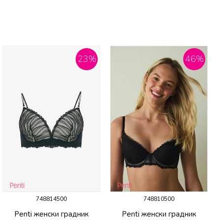
23
%
46
%
748814500
748810500
Penti женски градник
Penti женски градник