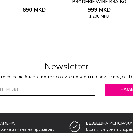
BRODERIE WIRE BRA BO
690
MKD
999
MKD
1.290
MKD
Newsletter
те се за да бидете во тек со сите новости и добијте код со 1
НАЈАВ
ЗАМЕНА
БЕЗБЕДНА ИСПОРАКА
ожна замена на производот
Брза и сигурна испора