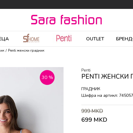
ЕЦА
OUTLET
БРЕНД
ник
Penti женски градник
Penti
PENTI ЖЕНСКИ 
30
%
ГРАДНИК
Шифра на артикл:
74505
999
MKD
699
MKD