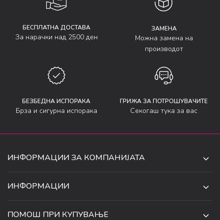
БЕСПЛАТНА ДОСТАВА
ЗАМЕНА
За нарачки над 2500 ден
Можна замена на
производот
БЕЗБЕДНА ИСПОРАКА
ГРИЖА ЗА ПОТРОШУВАЧИТЕ
Брза и сигурна испорака
Секогаш тука за вас
ИНФОРМАЦИИ ЗА КОМПАНИЈАТА
ДЕ-ТА ДЕЈАН ДООЕЛ
ИНФОРМАЦИИ
ЗА НАС
УЛ. 34, БР. 32, ИЛИНДЕН,
ПОМОШ ПРИ КУПУВАЊЕ
СКОПЈЕ, МАКЕДОНИЈА