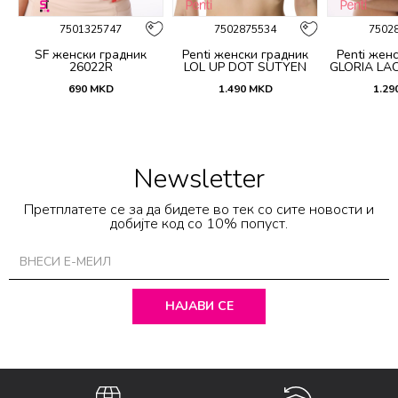
7501325747
7502875534
7502
SF женски градник
Penti женски градник
Penti жен
EN
26022R
LOL UP DOT SUTYEN
GLORIA LA
690
MKD
1.490
MKD
1.29
Newsletter
Претплатете се за да бидете во тек со сите новости и
добијте код со 10% попуст.
НАЈАВИ СЕ