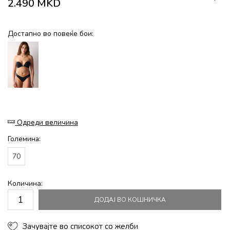
2.490
MKD
Достапно во повеќе бои:
Одреди величина
Големина:
70
Количина:
ДОДАЈ ВО КОШНИЧКА
Зачувајте во списокот со желби