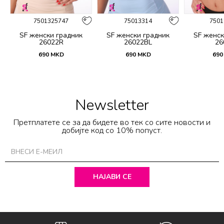
7501325747
75013314
7501
SF женски градник
SF женски градник
SF женск
26022R
26022BL
26
690
MKD
690
MKD
690
Newsletter
Претплатете се за да бидете во тек со сите новости и
добијте код со 10% попуст.
НАЈАВИ СЕ