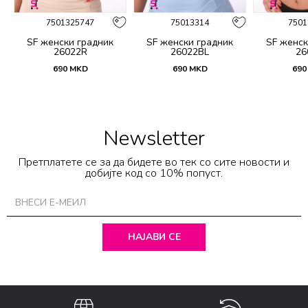
7501325747
75013314
7501
SF женски градник
SF женски градник
SF женск
26022R
26022BL
26
690
MKD
690
MKD
690
Newsletter
Претплатете се за да бидете во тек со сите новости и
добијте код со 10% попуст.
НАЈАВИ СЕ