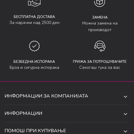
БЕСПЛАТНА ДОСТАВА
ЗАМЕНА
За нарачки над 2500 ден
Можна замена на
производот
БЕЗБЕДНА ИСПОРАКА
ГРИЖА ЗА ПОТРОШУВАЧИТЕ
Брза и сигурна испорака
Секогаш тука за вас
ИНФОРМАЦИИ ЗА КОМПАНИЈАТА
ДЕ-ТА ДЕЈАН ДООЕЛ
ИНФОРМАЦИИ
ЗА НАС
УЛ. 34, БР. 32, ИЛИНДЕН,
ПОМОШ ПРИ КУПУВАЊЕ
СКОПЈЕ, МАКЕДОНИЈА