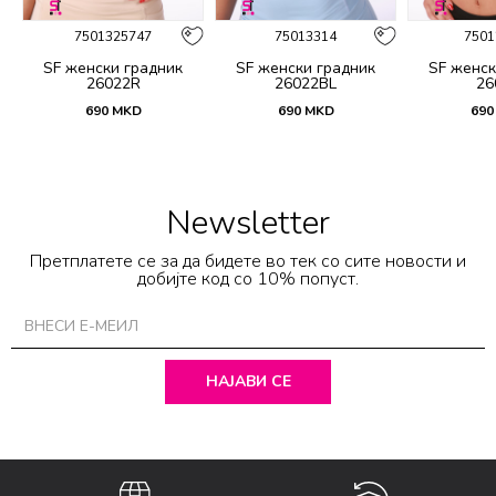
7501325747
75013314
7501
SF женски градник
SF женски градник
SF женск
26022R
26022BL
26
690
MKD
690
MKD
690
Newsletter
Претплатете се за да бидете во тек со сите новости и
добијте код со 10% попуст.
НАЈАВИ СЕ