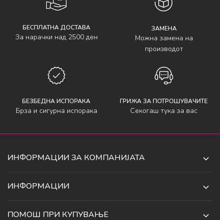
БЕСПЛАТНА ДОСТАВА
ЗАМЕНА
За нарачки над 2500 ден
Можна замена на
производот
БЕЗБЕДНА ИСПОРАКА
ГРИЖА ЗА ПОТРОШУВАЧИТЕ
Брза и сигурна испорака
Секогаш тука за вас
ИНФОРМАЦИИ ЗА КОМПАНИЈАТА
ДЕ-ТА ДЕЈАН ДООЕЛ
ИНФОРМАЦИИ
ЗА НАС
УЛ. 34, БР. 32, ИЛИНДЕН,
ПОМОШ ПРИ КУПУВАЊЕ
СКОПЈЕ, МАКЕДОНИЈА