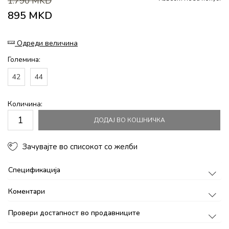
1.790
MKD
895
MKD
Одреди величина
Големина:
42
44
Количина:
ДОДАЈ ВО КОШНИЧКА
Зачувајте во списокот со желби
Спецификација
Коментари
Провери достапност во продавниците