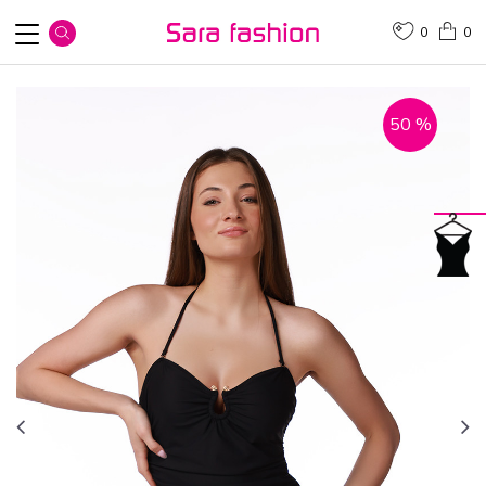
0
0
50
%