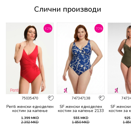
Слични производи
%
42
%
70
%
75035470
747347138
7473
н
Penti женски едноделен
SF женски едноделен
SF женски
4
костим за капење
костим за капење 2133
костим за 
BASIC TWIST CORSET
1.399
MKD
555
MKD
925
SUIT
2.392
MKD
1.850
MKD
1.85