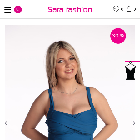
0
0
30
%