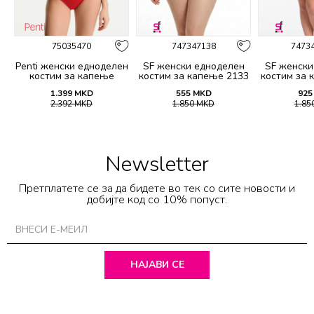
75035470
747347138
7473
Penti женски едноделен
SF женски едноделен
SF женски
3
костим за капење
костим за капење 2133
костим за 
BASIC TWIST CORSET
1.399
MKD
555
MKD
925
SUIT
2.392
MKD
1.850
MKD
1.85
Newsletter
Претплатете се за да бидете во тек со сите новости и
добијте код со 10% попуст.
НАЈАВИ СЕ