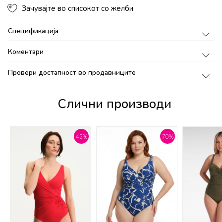
Зачувајте во списокот со желби
Спецификација
Коментари
Провери достапност во продавниците
Слични производи
%
42
%
70
%