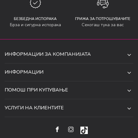
БЕЗБЕДНА ИСПОРАКА
ГРИЖА ЗА ПОТРОШУВАЧИТЕ
Брза и сигурна испорака
Секогаш тука за вас
ИНФОРМАЦИИ ЗА КОМПАНИЈАТА
ДЕ-ТА ДЕЈАН ДООЕЛ
ИНФОРМАЦИИ
ЗА НАС
УЛ. 34, БР. 32, ИЛИНДЕН,
ПОМОШ ПРИ КУПУВАЊЕ
СКОПЈЕ, МАКЕДОНИЈА
ПРОДАВНИЦИ
УСЛОВИ ЗА КОРИСТЕЊЕ И ПРОДАЖБА
ТЕЛЕФОН:
СОРАБОТКИ
УСЛУГИ НА КЛИЕНТИТЕ
070 231 608
ПОЛИТИКА ЗА ПРИВАТНОСТ
КАРИЕРА
(0)2 32 18 388
УСЛОВИ ЗА ИСПОРАКА
НАЧИН НА ПЛАЌАЊЕ
КОНТАКТ
EMAIL:
ПРАВО НА ПОВЛЕКУВАЊЕ И ЗАМЕНА НА ПРОИЗВОД
НАЈЧЕСТИ ПРАШАЊА
ЦЕНИ
WEBSHOP@SARAFASHION.MK