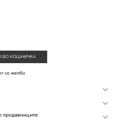
Ј ВО КОШНИЧКА
от со желби
о продавниците