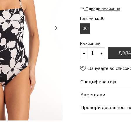
Одреди величина
36
Големина:
36
Количина:
ДОДА
Зачувајте во список
Спецификација
Коментари
Провери достапност в