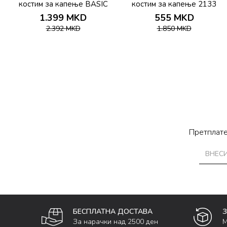
костим за капење BASIC
костим за капење 2133
TWIST CORSET SUIT
1.399
MKD
555
MKD
2.392
MKD
1.850
MKD
Претплате
БЕСПЛАТНА ДОСТАВА
За нарачки над 2500 ден
М