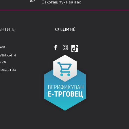
Секогаш тука за вас
ЕНТИТЕ
СЛЕДИ НÉ
ака
кување и
вод
средства