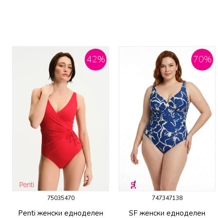
42
%
70
%
75035470
747347138
Penti женски едноделен
SF женски едноделен