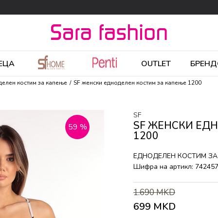
ЕЦА
OUTLET
БРЕНД
делен костим за капење
SF женски едноделен костим за капење 1200
SF
SF ЖЕНСКИ ЕД
59
%
1200
ЕДНОДЕЛЕН КОСТИМ ЗА
Шифра на артикл:
74245
1.690
MKD
699
MKD