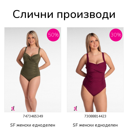
Слични производи
50
%
30
%
7473465349
73088814423
SF женски едноделен
SF женски едноделен