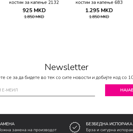
костим за капење 2132
костим за капење 683
925
MKD
1.295
MKD
1.850
MKD
1.850
MKD
Newsletter
те се за да бидете во тек со сите новости и добијте код со 1
НАЈАВ
ЗАМЕНА
БЕЗБЕДНА ИСПОРАКА
ожна замена на производот
Брза и сигурна испора