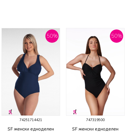
50
%
50
%
74251714421
747319500
SF женски едноделен
SF женски едноделен