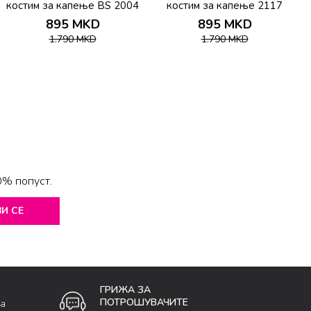
костим за капење BS 2004
костим за капење 2117
895
MKD
895
MKD
1.790
MKD
1.790
MKD
0% попуст.
И СЕ
ГРИЖА ЗА
ПОТРОШУВАЧИТЕ
ка