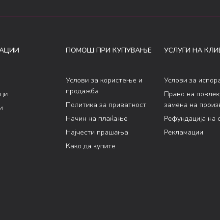
АЦИИ
ПОМОШ ПРИ КУПУВАЊЕ
УСЛУГИ НА КЛИ
Услови за користење и
Услови за испор
продажба
ци
Право на повле
Политика за приватност
замена на произ
и
Начин на плаќање
Рефундација на 
Најчести прашања
Рекламации
Како да купите