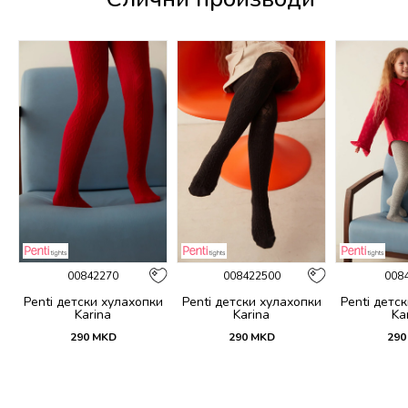
00842270
008422500
008
и
Penti детски хулахопки
Penti детски хулахопки
Penti детс
Karina
Karina
Ka
290
MKD
290
MKD
290