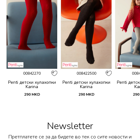
00842270
008422500
008
и
Penti детски хулахопки
Penti детски хулахопки
Penti детс
Karina
Karina
Ka
290
MKD
290
MKD
290
Newsletter
Претплатете се за да бидете во тек со сите новости и