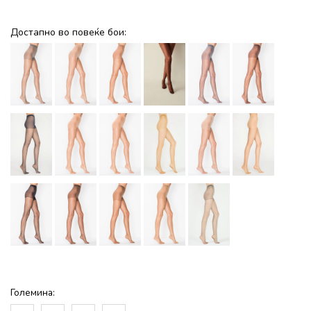
Достапно во повеќе бои:
Големина: