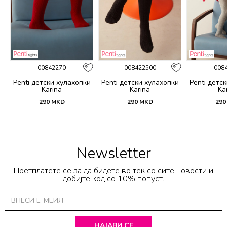
00842270
008422500
008
и
Penti детски хулахопки
Penti детски хулахопки
Penti детс
Karina
Karina
Ka
290
MKD
290
MKD
290
Newsletter
Претплатете се за да бидете во тек со сите новости и
добијте код со 10% попуст.
НАЈАВИ СЕ