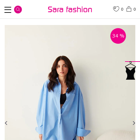
0
0
34
%