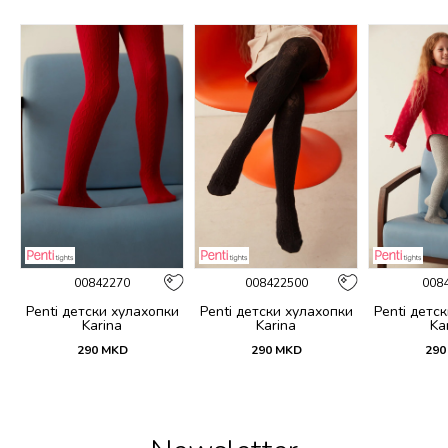
00842270
008422500
008
и
Penti детски хулахопки
Penti детски хулахопки
Penti детс
Karina
Karina
Ka
290
MKD
290
MKD
290