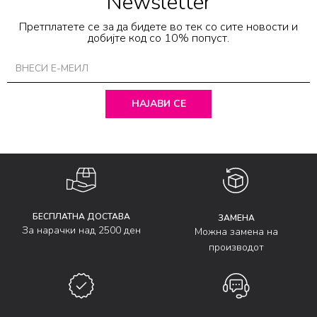
Newsletter
Претплатете се за да бидете во тек со сите новости и
добијте код со 10% попуст.
НАЈАВИ СЕ
БЕСПЛАТНА ДОСТАВА
ЗАМЕНА
За нарачки над 2500 ден
Можна замена на
производот