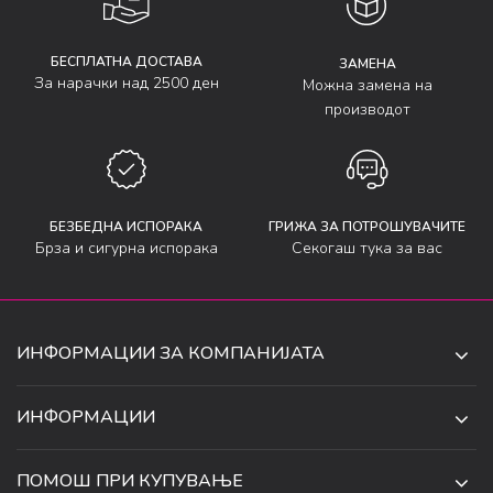
БЕСПЛАТНА ДОСТАВА
ЗАМЕНА
За нарачки над 2500 ден
Можна замена на
производот
БЕЗБЕДНА ИСПОРАКА
ГРИЖА ЗА ПОТРОШУВАЧИТЕ
Брза и сигурна испорака
Секогаш тука за вас
ИНФОРМАЦИИ ЗА КОМПАНИЈАТА
ДЕ-ТА ДЕЈАН ДООЕЛ
ИНФОРМАЦИИ
ЗА НАС
УЛ. 34, БР. 32, ИЛИНДЕН,
ПОМОШ ПРИ КУПУВАЊЕ
СКОПЈЕ, МАКЕДОНИЈА