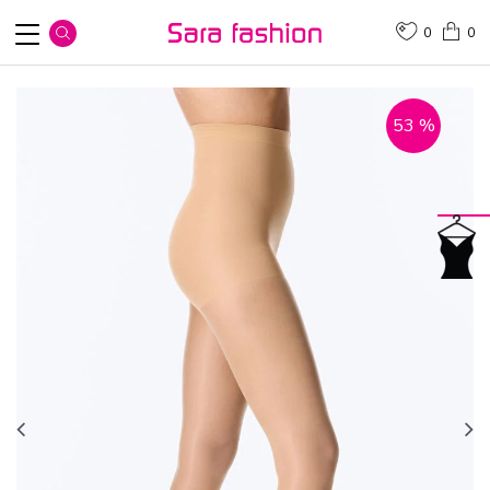
0
0
53
%