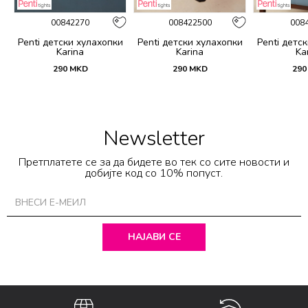
00842270
008422500
008
и
Penti детски хулахопки
Penti детски хулахопки
Penti детс
Karina
Karina
Ka
290
MKD
290
MKD
290
Newsletter
Претплатете се за да бидете во тек со сите новости и
добијте код со 10% попуст.
НАЈАВИ СЕ