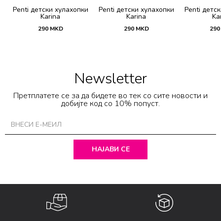
и
Penti детски хулахопки
Penti детски хулахопки
Penti детс
Karina
Karina
Ka
290
MKD
290
MKD
290
Newsletter
Претплатете се за да бидете во тек со сите новости и
добијте код со 10% попуст.
НАЈАВИ СЕ