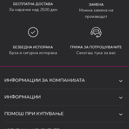
БЕСПЛАТНА ДОСТАВА
ЗАМЕНА
За нарачки над 2500 ден
Можна замена на
производот
БЕЗБЕДНА ИСПОРАКА
ГРИЖА ЗА ПОТРОШУВАЧИТЕ
Брза и сигурна испорака
Секогаш тука за вас
ИНФОРМАЦИИ ЗА КОМПАНИЈАТА
ДЕ-ТА ДЕЈАН ДООЕЛ
ИНФОРМАЦИИ
ЗА НАС
УЛ. 34, БР. 32, ИЛИНДЕН,
ПОМОШ ПРИ КУПУВАЊЕ
СКОПЈЕ, МАКЕДОНИЈА
ПРОДАВНИЦИ
УСЛОВИ ЗА КОРИСТЕЊЕ И ПРОДАЖБА
ТЕЛЕФОН:
СОРАБОТКИ