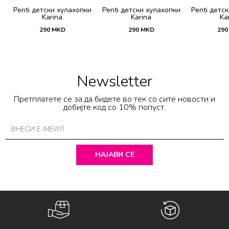
и
Penti детски хулахопки
Penti детски хулахопки
Penti детс
Karina
Karina
Ka
290
MKD
290
MKD
290
Newsletter
Претплатете се за да бидете во тек со сите новости и
добијте код со 10% попуст.
НАЈАВИ СЕ