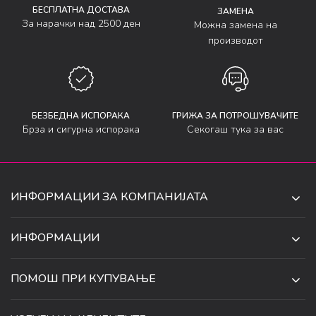
БЕСПЛАТНА ДОСТАВА
ЗАМЕНА
За нарачки над 2500 ден
Можна замена на
производот
БЕЗБЕДНА ИСПОРАКА
ГРИЖА ЗА ПОТРОШУВАЧИТЕ
Брза и сигурна испорака
Секогаш тука за вас
ИНФОРМАЦИИ ЗА КОМПАНИЈАТА
ДЕ-ТА ДЕЈАН ДООЕЛ
ИНФОРМАЦИИ
ЗА НАС
УЛ. 34, БР. 32, ИЛИНДЕН,
ПОМОШ ПРИ КУПУВАЊЕ
СКОПЈЕ, МАКЕДОНИЈА
ПРОДАВНИЦИ
УСЛОВИ ЗА КОРИСТЕЊЕ И ПРОДАЖБА
ТЕЛЕФОН:
СОРАБОТКИ