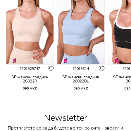
7501325747
75013314
7501
SF женски градник
SF женски градник
SF женск
26022R
26022BL
26
690
MKD
690
MKD
690
Newsletter
Претплатете се за да бидете во тек со сите новости и