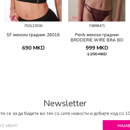
750123500
74898471
SF женски градник 26016
Penti женски градник
BRODERIE WIRE BRA BO
690
MKD
999
MKD
1.290
MKD
Newsletter
те се за да бидете во тек со сите новости и добијте код со 1
НАЈАВ