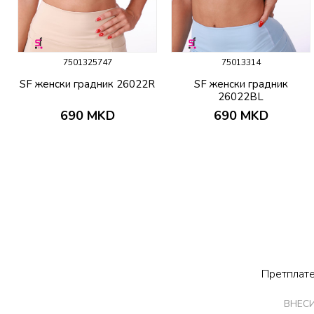
7501325747
75013314
SF женски градник 26022R
SF женски градник
26022BL
690
MKD
690
MKD
Претплате