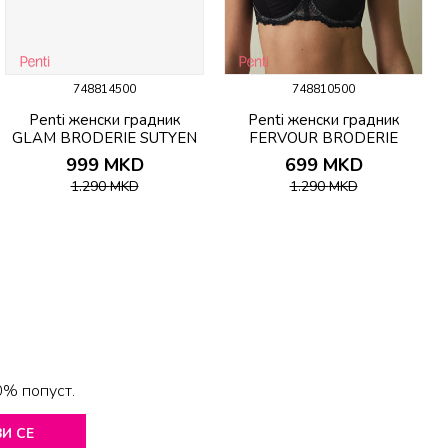
748814500
748810500
Penti женски градник
Penti женски градник
GLAM BRODERIE SUTYEN
FERVOUR BRODERIE
B
SUTYEN
999
MKD
699
MKD
1.290
MKD
1.290
MKD
0% попуст.
И СЕ