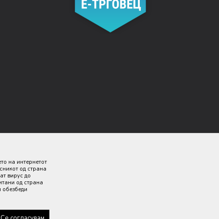
ето на интернетот
исникот од страна
ат вирус до
итани од страна
и обезбеди
 дека сите информации се комплетни и без грешка. Сите
 секој момент.
Се согласувам