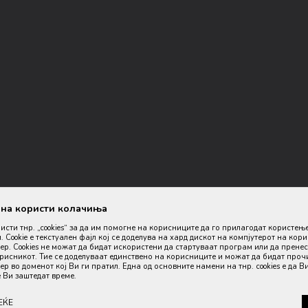
ана користи колачиња
ристи тнр. „cookies“ за да им помогне на корисниците да го прилагодат користењ
. Cookie е текстуален фајл кој се доделува на хард дискот на компјутерот на кор
р. Cookies не можат да бидат искористени да стартуваат програм или да пренес
орисникот. Тие се доделуваат единствено на корисниците и можат да бидат проч
р во доменот кој Ви ги пратил. Една од основните намени на тнр. сookies е да В
оизводите, прикажување на слики и цени, но не можеме да гарантираме
 Ви заштедат време.
дел од нашата понуда, но не се подразбира дека мора да се достапни во
ЕЌЕ