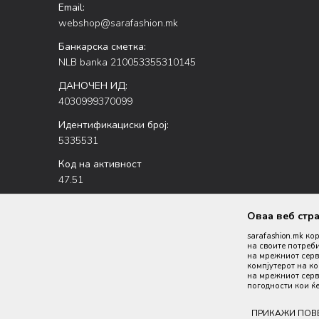
Email:
webshop@sarafashion.mk
Банкарска сметка:
NLB banka 210053355310145
ДАНОЧЕН ИД:
4030999370099
Идентификациски број:
5335531
Код на активност
47.51
Оваа веб стр
sarafashion.mk ко
на своите потреби
на мрежниот серве
компјутерот на к
на мрежниот серве
Настојуваме да бидеме што попрецизни во описот на пр
погодности кои ќе
производи се 
ПРИКАЖИ ПОВ