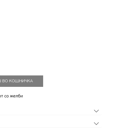
Ј ВО КОШНИЧКА
от со желби