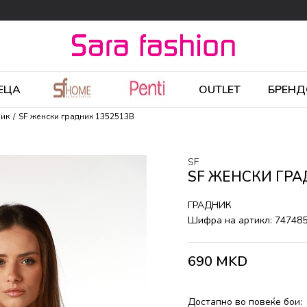
ЕЦА
OUTLET
БРЕНД
ник
SF женски градник 1352513B
SF
SF ЖЕНСКИ ГРА
ГРАДНИК
Шифра на артикл:
74748
690
MKD
Достапно во повеќе бои: