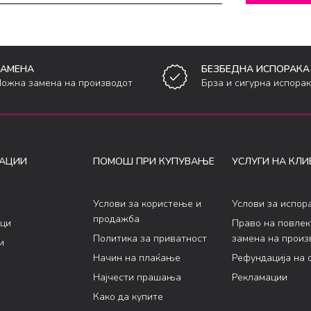
ЗАМЕНА
БЕЗБЕДНА ИСПОРАКА
ожна замена на производот
Брза и сигурна испора
АЦИИ
ПОМОШ ПРИ КУПУВАЊЕ
УСЛУГИ НА КЛИ
Услови за користење и
Услови за испор
продажба
ци
Право на повле
Политика за приватност
замена на произ
и
Начин на плаќање
Рефундација на 
Најчести прашања
Рекламации
Како да купите