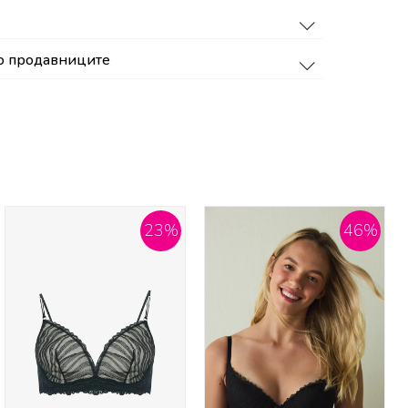
о продавниците
23
%
46
%