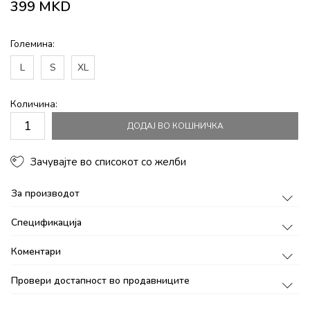
399
MKD
Големина:
L
S
XL
Количина:
ДОДАЈ ВО КОШНИЧКА
Зачувајте во списокот со желби
За производот
Спецификација
Коментари
Провери достапност во продавниците