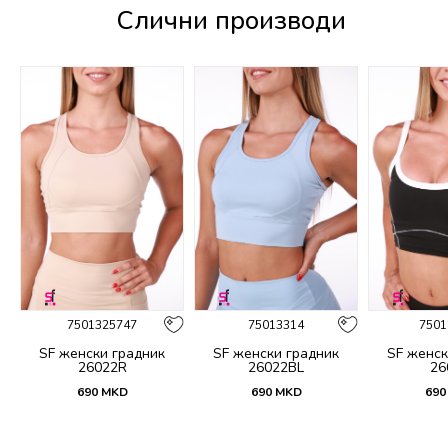
Слични производи
7501325747
75013314
7501
SF женски градник
SF женски градник
SF женск
26022R
26022BL
26
690
MKD
690
MKD
690