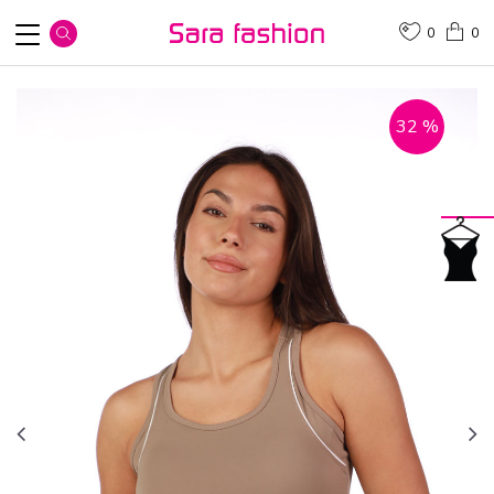
0
0
32
%