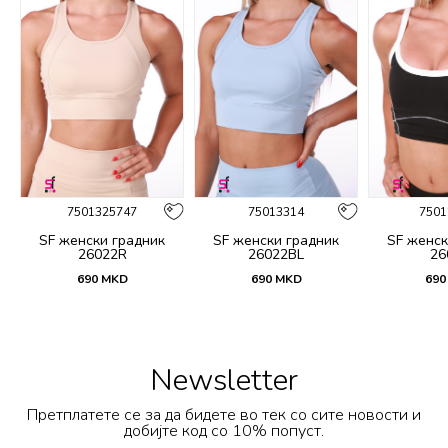
7501325747
75013314
7501
SF женски градник
SF женски градник
SF женск
26022R
26022BL
26
690
MKD
690
MKD
690
Newsletter
Претплатете се за да бидете во тек со сите новости и
добијте код со 10% попуст.