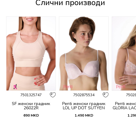
Слични производи
%
7501325747
7502875534
7502
SF женски градник
Penti женски градник
Penti жен
EN
26022R
LOL UP DOT SUTYEN
GLORIA LA
690
MKD
1.490
MKD
1.29