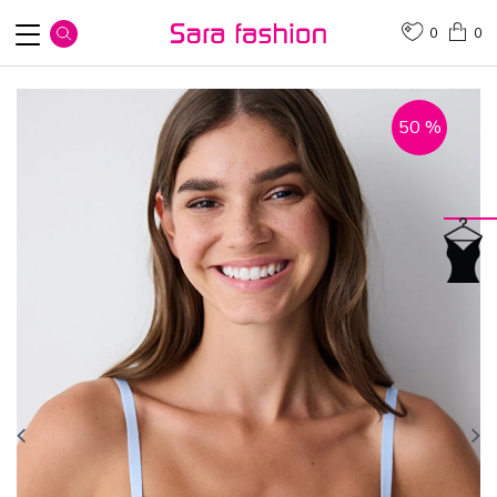
0
0
50
%