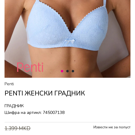
1
2
3
Penti
PENTI ЖЕНСКИ ГРАДНИК
ГРАДНИК
Шифра на артикл:
745007138
Извести ме за попуст
1.399
MKD