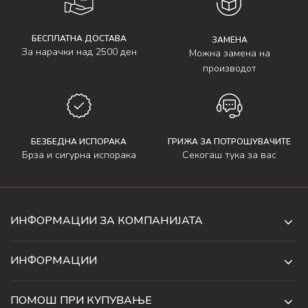
БЕСПЛАТНА ДОСТАВА
ЗАМЕНА
За нарачки над 2500 ден
Можна замена на
производот
БЕЗБЕДНА ИСПОРАКА
ГРИЖА ЗА ПОТРОШУВАЧИТЕ
Брза и сигурна испорака
Секогаш тука за вас
ИНФОРМАЦИИ ЗА КОМПАНИЈАТА
ДЕ-ТА ДЕЈАН ДООЕЛ
ИНФОРМАЦИИ
ЗА НАС
УЛ. 34, БР. 32, ИЛИНДЕН,
ПОМОШ ПРИ КУПУВАЊЕ
СКОПЈЕ, МАКЕДОНИЈА