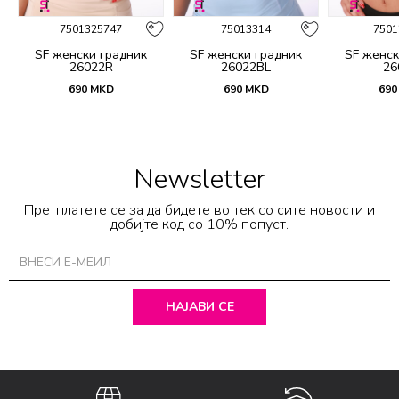
7501325747
75013314
7501
SF женски градник
SF женски градник
SF женск
26022R
26022BL
26
690
MKD
690
MKD
690
Newsletter
Претплатете се за да бидете во тек со сите новости и
добијте код со 10% попуст.
НАЈАВИ СЕ