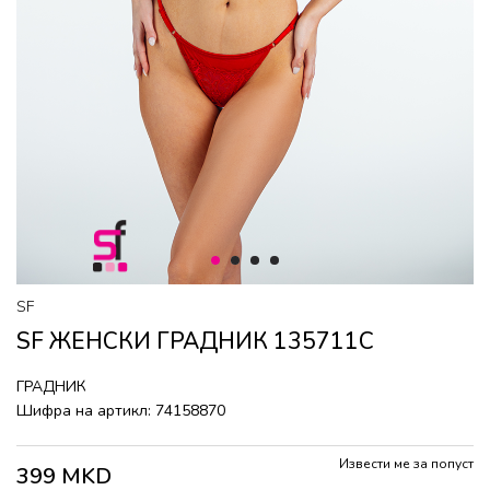
1
2
3
4
SF
SF ЖЕНСКИ ГРАДНИК 135711C
ГРАДНИК
Шифра на артикл:
74158870
Извести ме за попуст
399
MKD