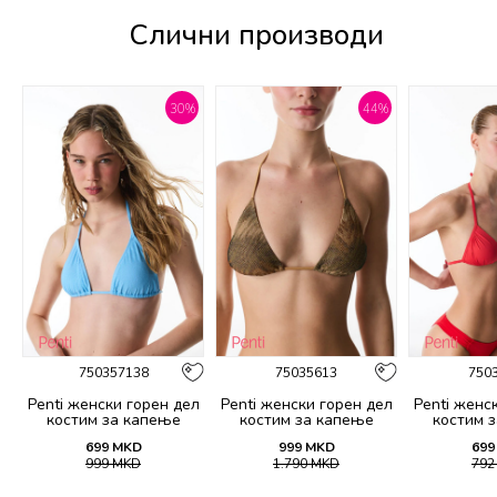
Слични производи
%
30
%
44
%
750357138
75035613
750
Penti женски горeн дел
Penti женски горeн дел
Penti женс
костим за капење
костим за капење
костим 
EULINA TRIANGLE TOP
DESTINI TRIANGLE TOP
BASIC MIN
699
MKD
999
MKD
699
T
999
MKD
1.790
MKD
79