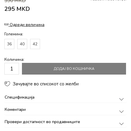
590
MKD
295
MKD
Одреди величина
Големина:
36
40
42
Количина:
ДОДАЈ ВО КОШНИЧКА
Зачувајте во списокот со желби
Спецификација
Коментари
Провери достапност во продавниците