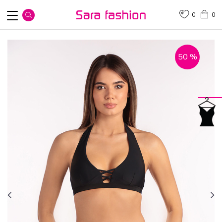
0
0
50
%