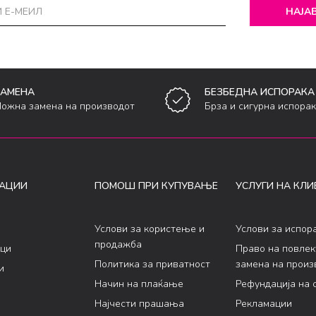
НАЈАВ
ЗАМЕНА
БЕЗБЕДНА ИСПОРАКА
ожна замена на производот
Брза и сигурна испора
АЦИИ
ПОМОШ ПРИ КУПУВАЊЕ
УСЛУГИ НА КЛИ
Услови за користење и
Услови за испор
продажба
ци
Право на повле
Политика за приватност
замена на произ
и
Начин на плаќање
Рефундација на 
Најчести прашања
Рекламации