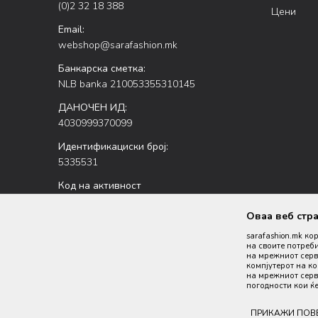
(0)2 32 18 388
Цени
Email:
webshop@sarafashion.mk
Банкарска сметка:
NLB banka 210053355310145
ДАНОЧЕН ИД:
4030999370099
Идентификациски број:
5335531
Код на активност
47.51
Оваа веб стр
sarafashion.mk ко
на своите потреби
на мрежниот серве
компјутерот на к
на мрежниот серве
погодности кои ќе
Настојуваме да бидеме што попрецизни во описот на пр
ПРИКАЖИ ПОВ
производи се 