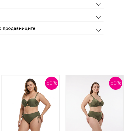
о продавниците
50
%
50
%