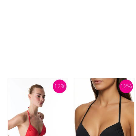
12
%
12
%