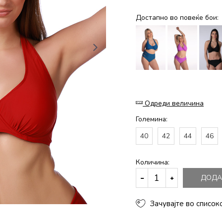
Достапно во повеќе бои:
Одреди величина
Големина:
40
42
44
46
Количина:
ДОДА
Зачувајте во список