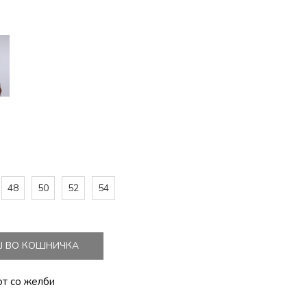
48
50
52
54
Ј ВО КОШНИЧКА
от со желби