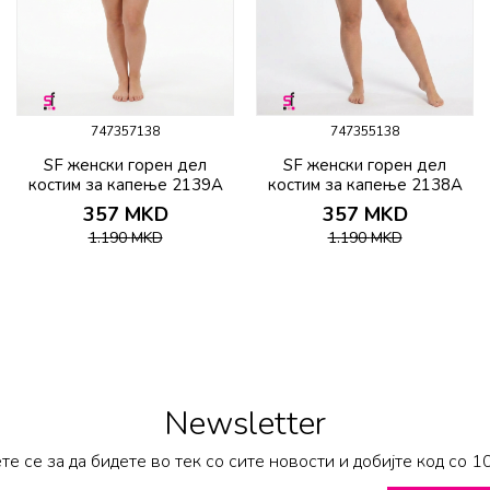
747357138
747355138
SF женски горeн дел
SF женски горeн дел
костим за капење 2139A
костим за капење 2138A
357
MKD
357
MKD
1.190
MKD
1.190
MKD
Newsletter
те се за да бидете во тек со сите новости и добијте код со 1