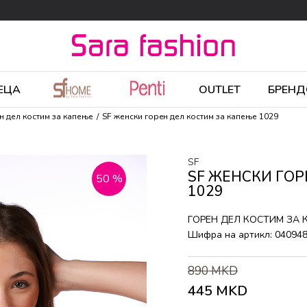
ЕЦА
OUTLET
БРЕНД
н дел костим за капење
SF женски горeн дел костим за капење 1029
SF
SF ЖЕНСКИ ГОР
50
%
1029
ГОРEН ДЕЛ КОСТИМ ЗА
Шифра на артикл:
04094
890
MKD
445
MKD