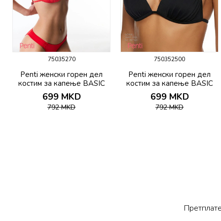
75035270
750352500
Penti женски горeн дел
Penti женски горeн дел
костим за капење BASIC
костим за капење BASIC
MINI TRIANGLE TOP
MINI TRIANGLE TOP
699
MKD
699
MKD
792
MKD
792
MKD
Претплате