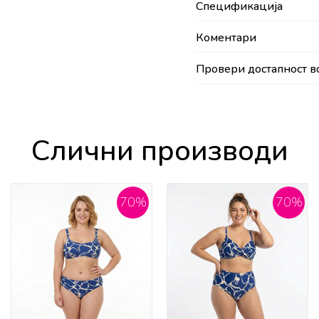
Спецификација
Коментари
Провери достапност в
Слични производи
70
%
70
%