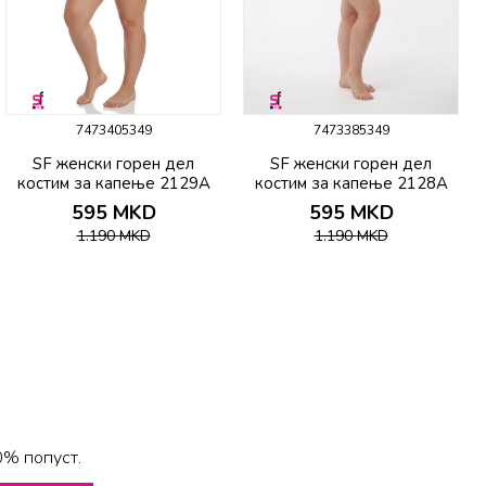
7473405349
7473385349
SF женски горeн дел
SF женски горeн дел
костим за капење 2129A
костим за капење 2128A
595
MKD
595
MKD
1.190
MKD
1.190
MKD
0% попуст.