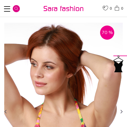
0
0
70
%