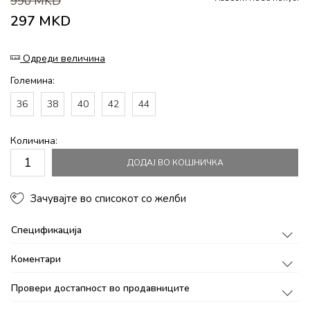
990
MKD
297
MKD
Одреди величина
Големина:
36
38
40
42
44
Количина:
ДОДАЈ ВО КОШНИЧКА
Зачувајте во списокот со желби
Спецификација
Коментари
Провери достапност во продавниците