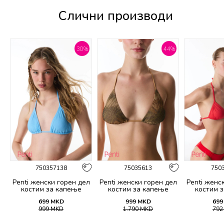
Слични производи
%
30
%
44
%
750357138
75035613
750
Penti женски горeн дел
Penti женски горeн дел
Penti женс
костим за капење
костим за капење
костим 
EULINA TRIANGLE TOP
DESTINI TRIANGLE TOP
BASIC MIN
699
MKD
999
MKD
699
T
999
MKD
1.790
MKD
79