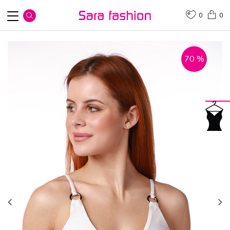
0
0
70
%