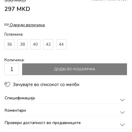
990
MKD
297
MKD
Одреди величина
Големина:
36
38
40
42
44
Количина:
ДОДАЈ ВО КОШНИЧКА
Зачувајте во списокот со желби
Спецификација
Коментари
Провери достапност во продавниците