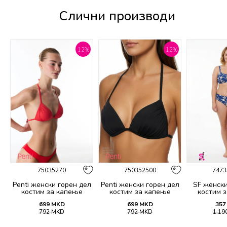
Слични производи
%
12
%
12
%
75035270
750352500
7473
Penti женски горeн дел
Penti женски горeн дел
SF женски
костим за капење
костим за капење
костим 
BASIC MINI TRIANGLE
BASIC MINI TRIANGLE
21
699
MKD
699
MKD
357
TOP
TOP
792
MKD
792
MKD
1.19