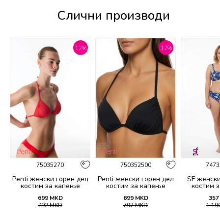
Слични производи
%
12
%
12
%
75035270
750352500
7473
Penti женски горeн дел
Penti женски горeн дел
SF женски
костим за капење
костим за капење
костим 
BASIC MINI TRIANGLE
BASIC MINI TRIANGLE
21
699
MKD
699
MKD
357
TOP
TOP
792
MKD
792
MKD
1.19