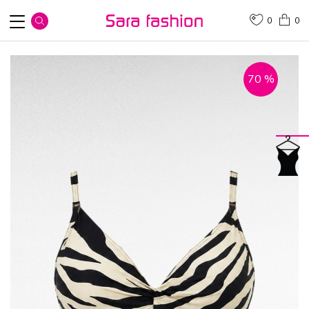
0
0
70
%