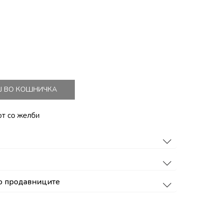
Ј ВО КОШНИЧКА
от со желби
о продавниците