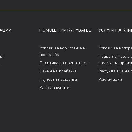
АЦИИ
ПОМОШ ПРИ КУПУВАЊЕ
УСЛУГИ НА КЛИ
Услови за користење и
Услови за испор
продажба
ци
Право на повле
Политика за приватност
замена на произ
и
Начин на плаќање
Рефундација на 
Најчести прашања
Рекламации
Како да купите