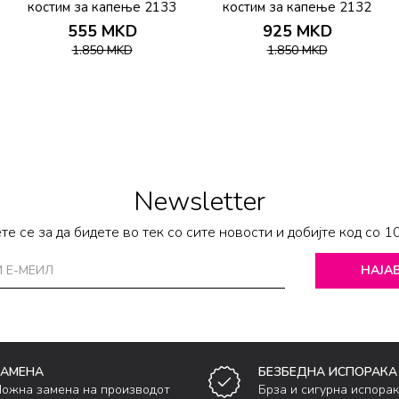
костим за капење 2133
костим за капење 2132
555
MKD
925
MKD
1.850
MKD
1.850
MKD
Newsletter
те се за да бидете во тек со сите новости и добијте код со 1
НАЈАВ
ЗАМЕНА
БЕЗБЕДНА ИСПОРАКА
ожна замена на производот
Брза и сигурна испора