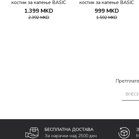
5
костим за капење BASIC
костим за капење BASIC
TWIST CORSET SUIT
NECK OPENING SUIT
1.399
MKD
999
MKD
2.392
MKD
1.592
MKD
Претплате
БЕСПЛАТНА ДОСТАВА
За нарачки над 2500 ден
М