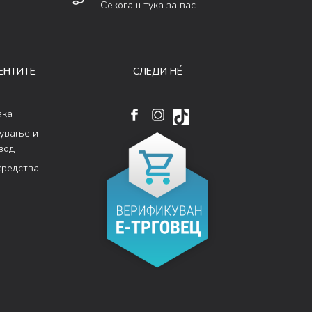
Секогаш тука за вас
ЕНТИТЕ
СЛЕДИ НÉ
ака
кување и
вод
средства