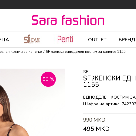
ЕЦА
OUTLET
БРЕНД
делен костим за капење
SF женски едноделен костим за капење 1155
SF
SF ЖЕНСКИ ЕД
50
%
1155
ЕДНОДЕЛЕН КОСТИМ ЗА
Шифра на артикл:
74239
990
MKD
495
MKD