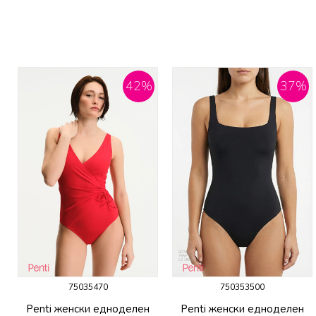
42
%
37
%
75035470
750353500
Penti женски едноделен
Penti женски едноделен