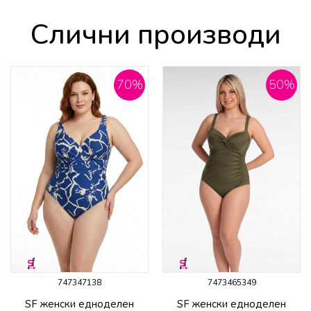
Слични производи
70
%
50
%
747347138
7473465349
SF женски едноделен
SF женски едноделен