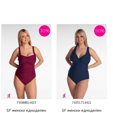
30
%
50
%
73088814423
74251714421
SF женски едноделен
SF женски едноделен