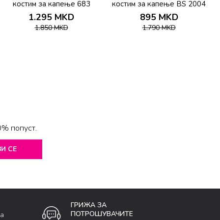
костим за капење 683
костим за капење BS 2004
1.295
MKD
895
MKD
1.850
MKD
1.790
MKD
0% попуст.
И СЕ
ГРИЖА ЗА
ПОТРОШУВАЧИТЕ
ка