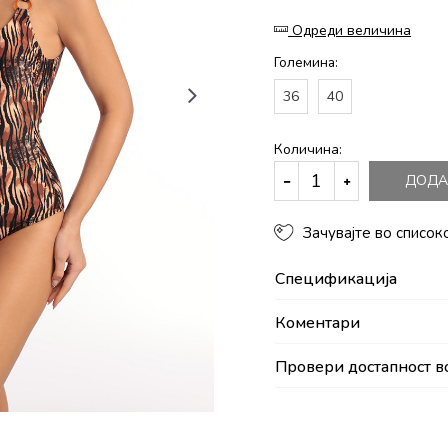
Одреди величина
Големина:
36
40
Количина:
ДОДА
Зачувајте во список
Спецификација
Коментари
Провери достапност в