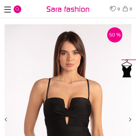
0
0
50
%