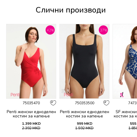
Слични производи
%
42
%
37
%
75035470
750353500
7473
н
Penti женски едноделен
Penti женски едноделен
SF женски
костим за капење
костим за капење
костим за 
BASIC TWIST CORSET
BASIC NECK OPENING
1.399
MKD
999
MKD
555
SUIT
SUIT
2.392
MKD
1.592
MKD
1.85