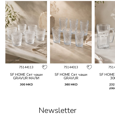
75144113
75144013
751
SF HOME Сет чаши
SF HOME Сет чаши
SF HOME
GRAVUR МАЛИ
GRAVUR
30
300
MKD
360
MKD
232
29
Newsletter