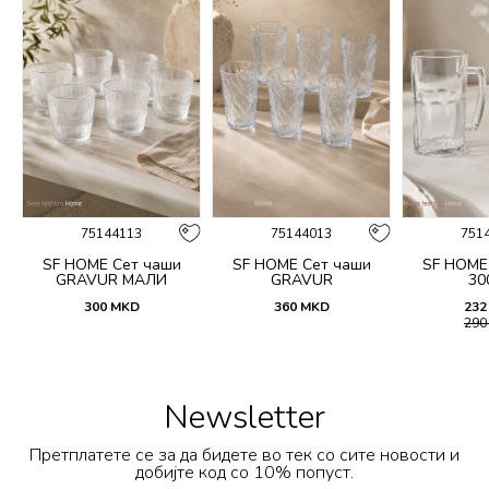
75144113
75144013
751
SF HOME Сет чаши
SF HOME Сет чаши
SF HOME
GRAVUR МАЛИ
GRAVUR
30
300
MKD
360
MKD
232
29
Newsletter
Претплатете се за да бидете во тек со сите новости и
добијте код со 10% попуст.