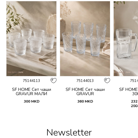
75144113
75144013
751
SF HOME Сет чаши
SF HOME Сет чаши
SF HOME
GRAVUR МАЛИ
GRAVUR
30
300
MKD
360
MKD
232
29
Newsletter