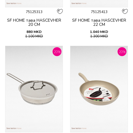
75125313
75125413
SF HOME тава HASCEVHER
SF HOME тава HASCEVHER
20 CM
22 CM
880
MKD
1.040
MKD
1.100
MKD
1.300
MKD
20
%
20
%