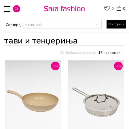
0
0
Филтри
Сортирај
тави и тенџериња
Избриши филтри
17
производи
20
%
20
%