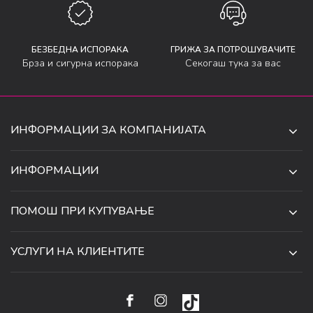
БЕЗБЕДНА ИСПОРАКА
ГРИЖА ЗА ПОТРОШУВАЧИТЕ
Брза и сигурна испорака
Секогаш тука за вас
ИНФОРМАЦИИ ЗА КОМПАНИЈАТА
ДЕ-ТА ДЕЈАН ДООЕЛ
ИНФОРМАЦИИ
ЗА НАС
УЛ. 34, БР. 32, ИЛИНДЕН,
ПОМОШ ПРИ КУПУВАЊЕ
СКОПЈЕ, МАКЕДОНИЈА
ПРОДАВНИЦИ
УСЛОВИ ЗА КОРИСТЕЊЕ И ПРОДАЖБА
ТЕЛЕФОН:
СОРАБОТКИ
УСЛУГИ НА КЛИЕНТИТЕ
070 231 608
ПОЛИТИКА ЗА ПРИВАТНОСТ
КАРИЕРА
(0)2 32 18 388
УСЛОВИ ЗА ИСПОРАКА
НАЧИН НА ПЛАЌАЊЕ
КОНТАКТ
EMAIL:
ПРАВО НА ПОВЛЕКУВАЊЕ И ЗАМЕНА НА ПРОИЗВОД
НАЈЧЕСТИ ПРАШАЊА