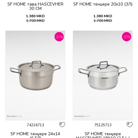
SF HOME тава HASCEVHER
SF HOME тенџере 20х10 (3Л)
30 CM
1.360
MKD
1.360
MKD
1.700
MKD
1.700
MKD
20
%
20
%
74216713
75125713
SF HOME тенџере 24х14
SF HOME тенџере