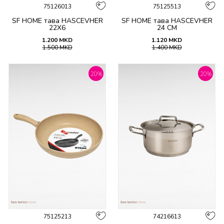
75126013
75125513
SF HOME тава HASCEVHER
SF HOME тава HASCEVHER
22X6
24 CM
1.200
MKD
1.120
MKD
1.500
MKD
1.400
MKD
20
%
20
%
75125213
74216613