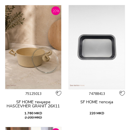
20
%
75125013
74788413
SF HOME тенџере
SF HOME тепсија
HASCEVHER GRANIT 26X11
CM
1.760
MKD
220
MKD
2.200
MKD