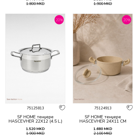
1.800
MKD
1.900
MKD
20
%
20
%
75125813
75124913
SF HOME тенџере
SF HOME тенџере
HASCEVHER 22X12 (4.5 L.)
HASCEVHER 24X11 CM
1.520
MKD
1.680
MKD
1.900
MKD
2.100
MKD