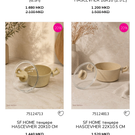
(6,5Л)
HASCEVHER 18X10 (2.5 L.)
1.680
MKD
1.200
MKD
2.100
MKD
1.500
MKD
20
%
20
%
75124713
75124813
SF HOME тенџере
SF HOME тенџере
HASCEVHER 20X10 CM
HASCEVHER 22X10.5 CM
1.440
MKD
1.520
MKD