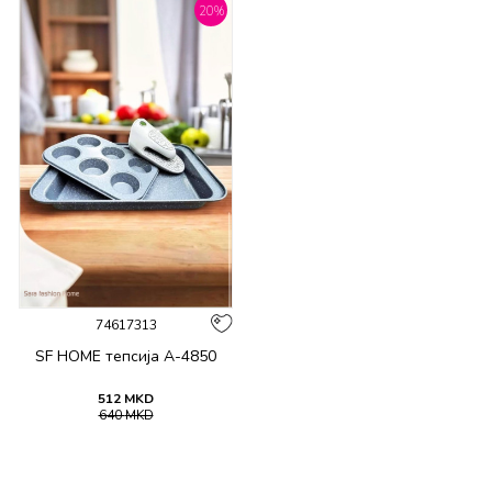
20
%
74617313
SF HOME тепсија A-4850
512
MKD
640
MKD