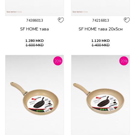
74386013
74216813
SF HOME тава
SF HOME тава 20х5см
1.280
MKD
1.120
MKD
1.600
MKD
1.400
MKD
20
%
20
%